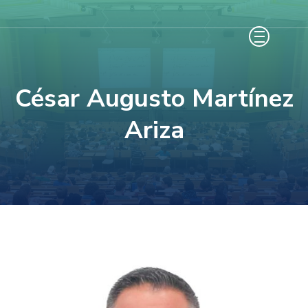
Saltar
al
contenido
(presiona
César Augusto Martínez
la
tecla
Ariza
Intro)