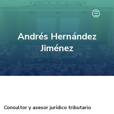
Saltar
al
contenido
(presiona
Andrés Hernández
la
tecla
Jiménez
Intro)
Consultor y asesor jurídico tributario